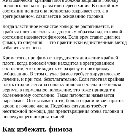
Анатомически, крайняя плоть должна защищать головку
полового члена от травм или пересыхания. В спокойном
состоянии пениса она полностью закрывает его, а в
эрегированном, сдвигается к основанию головки.
Когда эластичное кожистое кольцо не растягивается, и
крайняя плоть не скользит должным образом над головкой —
состояние называется фимозом. Если врач ставит диагноз
фимоз, то операция — это практически единственный метод
избавиться от него.
Кроме того, при фимозе затрудняется движение крайней
плоти, когда половой член находится в эрегированном
состоянии, что приводит к её разрыву и повторному
рубцеванию. В этом случае фимоз требует хирургическое
лечение, и при том, безотлагательно. Если плотная крайняя
плоть отодвигается за головку полового члена и её нельзя
вернуть в нормальное положение, это тоже приводит к
болезненному состоянию. Такая патология называется
парафимоз. Он вызывает отек, боль и ограничивает приток
крови к головке члена. Подобная ситуация требует
неотложной помощи, для предотвращения отека головки и
последующего некроза тканей.
Как избежать фимоза